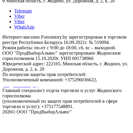
Минская область, г. Жодино, ул. Дорожная, д. 2, к. 20
Telegram
Viber
Viber
WhatsApp
Интернет-магазин Foreststory.by зарегистрирован в торговом
реестре Республики Беларусь 16.09.2021г. № 519094.
Режим работы: пн-пт с 9:00 до 18:00, сб, вс – выходной.
ООО "ПродВыборАльянс" зарегистрировано Жодинским
горисполкомом 15.10.2020г. УНП 691738966
Юридический адрес: 222165, Минская область, г. Жодино, ул.
Дорожная, д. 2, к. 20
По вопросам защиты прав потребителей:
Уполномоченный компанией: +375296036622,
pva@foreststory.by
Главный специалист отдела торговли и услуг Жодинского
горисполкома
(уполномоченный по защите прав потребителей в сфере
торговли и услуг): +375177548891.
2026© ООО "ПродВыборАльянс"