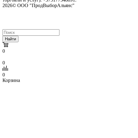
2026© ООО "ПродВыборАльянс"
Найти
0
0
0
Корзина