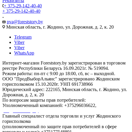
Реквизиты
+ 375-29-142-40-40
+ 375-29-142-40-40
pva@foreststory.by
Минская область, г. Жодино, ул. Дорожная, д. 2, к. 20
Telegram
Viber
Viber
WhatsApp
Интернет-магазин Foreststory.by зарегистрирован в торговом
реестре Республики Беларусь 16.09.2021г. № 519094.
Режим работы: пн-пт с 9:00 до 18:00, сб, вс – выходной.
ООО "ПродВыборАльянс" зарегистрировано Жодинским
горисполкомом 15.10.2020г. УНП 691738966
Юридический адрес: 222165, Минская область, г. Жодино, ул.
Дорожная, д. 2, к. 20
По вопросам защиты прав потребителей:
Уполномоченный компанией: +375296036622,
pva@foreststory.by
Главный специалист отдела торговли и услуг Жодинского
горисполкома
(уполномоченный по защите прав потребителей в сфере
торговли и услуг): +375177548891.