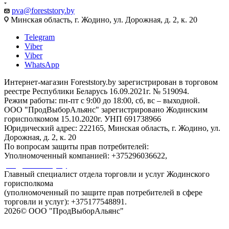
pva@foreststory.by
Минская область, г. Жодино, ул. Дорожная, д. 2, к. 20
Telegram
Viber
Viber
WhatsApp
Интернет-магазин Foreststory.by зарегистрирован в торговом
реестре Республики Беларусь 16.09.2021г. № 519094.
Режим работы: пн-пт с 9:00 до 18:00, сб, вс – выходной.
ООО "ПродВыборАльянс" зарегистрировано Жодинским
горисполкомом 15.10.2020г. УНП 691738966
Юридический адрес: 222165, Минская область, г. Жодино, ул.
Дорожная, д. 2, к. 20
По вопросам защиты прав потребителей:
Уполномоченный компанией: +375296036622,
pva@foreststory.by
Главный специалист отдела торговли и услуг Жодинского
горисполкома
(уполномоченный по защите прав потребителей в сфере
торговли и услуг): +375177548891.
2026© ООО "ПродВыборАльянс"