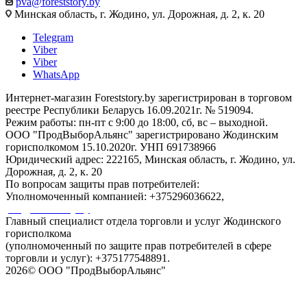
pva@foreststory.by
Минская область, г. Жодино, ул. Дорожная, д. 2, к. 20
Telegram
Viber
Viber
WhatsApp
Интернет-магазин Foreststory.by зарегистрирован в торговом
реестре Республики Беларусь 16.09.2021г. № 519094.
Режим работы: пн-пт с 9:00 до 18:00, сб, вс – выходной.
ООО "ПродВыборАльянс" зарегистрировано Жодинским
горисполкомом 15.10.2020г. УНП 691738966
Юридический адрес: 222165, Минская область, г. Жодино, ул.
Дорожная, д. 2, к. 20
По вопросам защиты прав потребителей:
Уполномоченный компанией: +375296036622,
pva@foreststory.by
Главный специалист отдела торговли и услуг Жодинского
горисполкома
(уполномоченный по защите прав потребителей в сфере
торговли и услуг): +375177548891.
2026© ООО "ПродВыборАльянс"