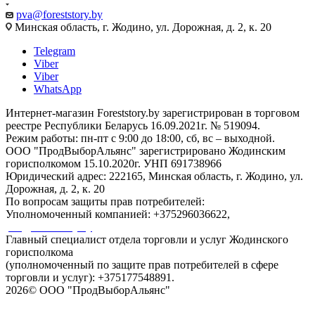
pva@foreststory.by
Минская область, г. Жодино, ул. Дорожная, д. 2, к. 20
Telegram
Viber
Viber
WhatsApp
Интернет-магазин Foreststory.by зарегистрирован в торговом
реестре Республики Беларусь 16.09.2021г. № 519094.
Режим работы: пн-пт с 9:00 до 18:00, сб, вс – выходной.
ООО "ПродВыборАльянс" зарегистрировано Жодинским
горисполкомом 15.10.2020г. УНП 691738966
Юридический адрес: 222165, Минская область, г. Жодино, ул.
Дорожная, д. 2, к. 20
По вопросам защиты прав потребителей:
Уполномоченный компанией: +375296036622,
pva@foreststory.by
Главный специалист отдела торговли и услуг Жодинского
горисполкома
(уполномоченный по защите прав потребителей в сфере
торговли и услуг): +375177548891.
2026© ООО "ПродВыборАльянс"